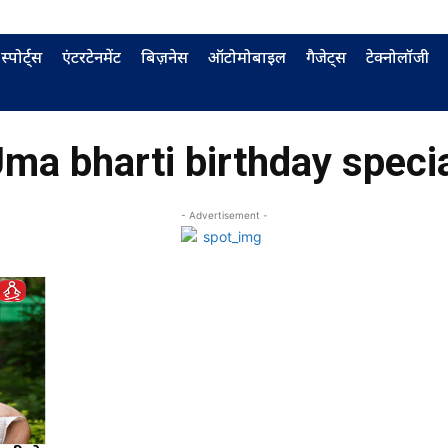
स्पोर्ट्स
एंटरटेनमेंट
बिज़नेस
ऑटोमोबाइल
गैजेट्स
टेक्नोलॉजी
ma bharti birthday speci
- Advertisement -