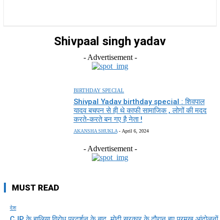
राज्य
होम
देश
राजनीति
स्पोर्ट्स
एंटरटेनमेंट
Shivpaal singh yadav
- Advertisement -
BIRTHDAY SPECIAL
Shivpal Yadav birthday special : शिवपाल
यादव बचपन से ही थे काफी सामाजिक , लोगों की मदद
करते-करते बन गए है नेता !
AKANSHA SHUKLA
-
April 6, 2024
- Advertisement -
MUST READ
देश
CJP के हालिया विरोध प्रदर्शन के बाद, मोदी सरकार के दौरान हुए प्रमुख आंदोलनों