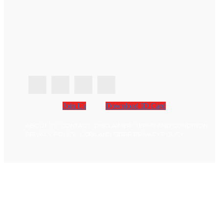
Join Us
Download ID Card
ABOUT US
CONTACT
DISCLAIMER
TERMS AND CONDITION
PRIVACY POLICY
CCPA AND GDPR PRIVACY POLICY