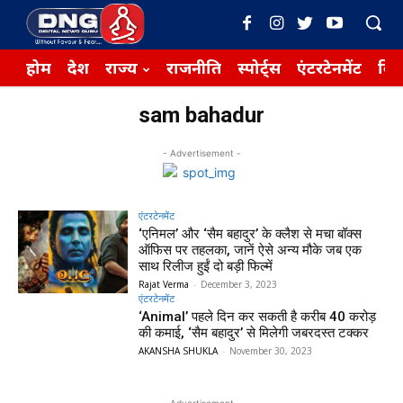
होम
देश
राज्य
राजनीति
स्पोर्ट्स
एंटरटेनमेंट
बिज़
sam bahadur
- Advertisement -
एंटरटेनमेंट
‘एनिमल’ और ‘सैम बहादुर’ के क्लैश से मचा बॉक्स
ऑफिस पर तहलका, जानें ऐसे अन्य मौके जब एक
साथ रिलीज हुईं दो बड़ी फिल्में
Rajat Verma
-
December 3, 2023
एंटरटेनमेंट
‘Animal’ पहले दिन कर सकती है करीब 40 करोड़
की कमाई, ‘सैम बहादुर’ से मिलेगी जबरदस्त टक्कर
AKANSHA SHUKLA
-
November 30, 2023
- Advertisement -