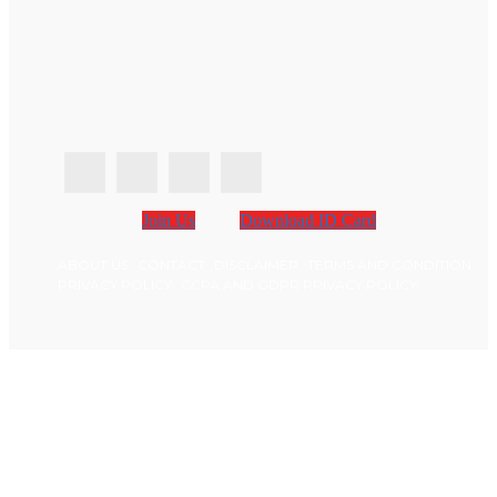
Join Us
Download ID Card
ABOUT US
CONTACT
DISCLAIMER
TERMS AND CONDITION
PRIVACY POLICY
CCPA AND GDPR PRIVACY POLICY