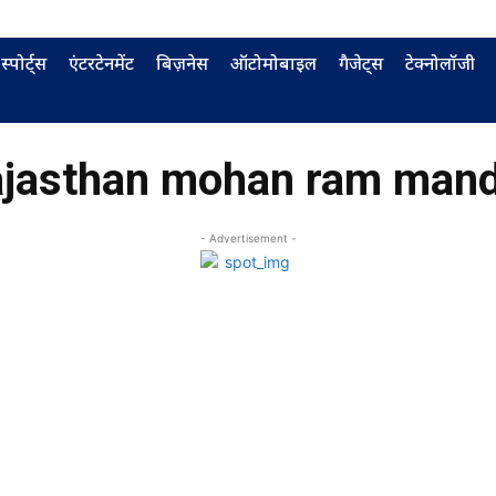
स्पोर्ट्स
एंटरटेनमेंट
बिज़नेस
ऑटोमोबाइल
गैजेट्स
टेक्नोलॉजी
ajasthan mohan ram mand
- Advertisement -