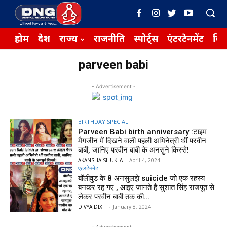
होम
देश
राज्य
राजनीति
स्पोर्ट्स
एंटरटेनमेंट
बिज़
parveen babi
- Advertisement -
BIRTHDAY SPECIAL
Parveen Babi birth anniversary :टाइम
मैगजीन में दिखने वाली पहली अभिनेत्री थीं परवीन
बाबी, जानिए परवीन बाबी के अनसुने किस्से!
AKANSHA SHUKLA
-
April 4, 2024
एंटरटेनमेंट
बॉलीवुड के 8 अनसुलझे suicide जो एक रहस्य
बनकर रह गए , आइए जानते है सुशांत सिंह राजपूत से
लेकर परवीन बाबी तक की...
DIVYA DIXIT
-
January 8, 2024
- Advertisement -