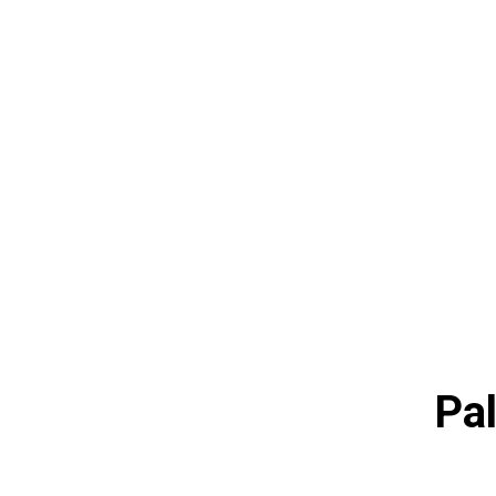
होम
देश
राज्य
राजनीति
स्पोर्ट्स
एंटरटेनमेंट
बिज़ने
Pal