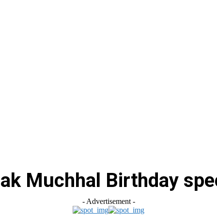
स
ऑटोमोबाइल
गैजेट्स
टेक्नोलॉजी
फेक न्यूज़ अलर्ट
राशिफल
ak Muchhal Birthday spe
- Advertisement -