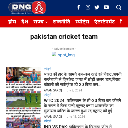
होम
देश
राज्य
राजनीति
स्पोर्ट्स
एंटरटेनमेंट
बिज़
pakistan cricket team
- Advertisement -
स्पोर्ट्स
भारत की हार के सामने कब-कब खड़े रहे विराट,अपनी
बल्लेबाजी से क्रिकेट जगत में छोड़ी अलग छाप;विराट
कोहली की सर्वश्रेष्ठ टी 20 विश्व कप...
AMAN SAROJ
-
July 2, 2024
स्पोर्ट्स
WTC 2024: पाकिस्तान के टी-20 विश्व कप जीतने
के सपने में फिरा पानी,यूएसए बनाम आयरलैंड का
मुकाबला बारिश के कारण हुआ रद्द;यूएसए की हुई...
AMAN SAROJ
-
June 15, 2024
स्पोर्ट्स
IND VS PAK: पाकिस्तान के खिलाफ जीत से