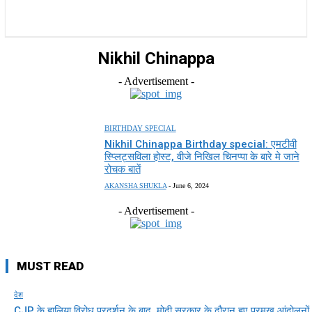
राज्य
होम
देश
राजनीति
स्पोर्ट्स
एंटरटेनमेंट
Nikhil Chinappa
- Advertisement -
BIRTHDAY SPECIAL
Nikhil Chinappa Birthday special: एमटीवी
स्प्लिट्सविला होस्ट, वीजे निखिल चिनप्पा के बारे मे जाने
रोचक बातें
AKANSHA SHUKLA
-
June 6, 2024
- Advertisement -
MUST READ
देश
CJP के हालिया विरोध प्रदर्शन के बाद, मोदी सरकार के दौरान हुए प्रमुख आंदोलनों