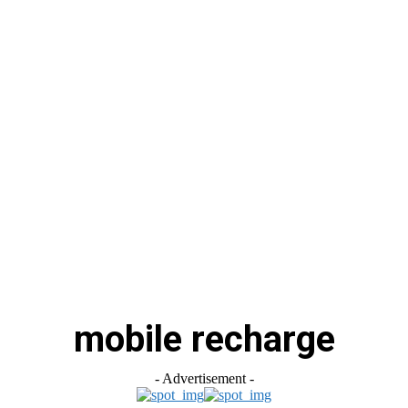
स
ऑटोमोबाइल
गैजेट्स
टेक्नोलॉजी
फेक न्यूज़ अलर्ट
राशिफल
mobile recharge
- Advertisement -