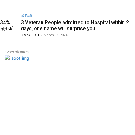
नई दिल्ली
58.34%
3 Veteran People admitted to Hospital within 2
 जून को
days, one name will surprise you
DIVYA DIXIT
-
March 16, 2024
- Advertisement -