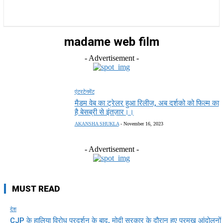
राज्य
होम
देश
राजनीति
स्पोर्ट्स
एंटरटेनमेंट
madame web film
- Advertisement -
एंटरटेनमेंट
मैडम वेब का ट्रेलर हुआ रिलीज, अब दर्शको को फिल्म का
है बेसब्री से इंतज़ार।।
AKANSHA SHUKLA
-
November 16, 2023
- Advertisement -
MUST READ
देश
CJP के हालिया विरोध प्रदर्शन के बाद, मोदी सरकार के दौरान हुए प्रमुख आंदोलनों