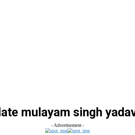
स
ऑटोमोबाइल
गैजेट्स
टेक्नोलॉजी
फेक न्यूज़ अलर्ट
राशिफल
late mulayam singh yada
- Advertisement -