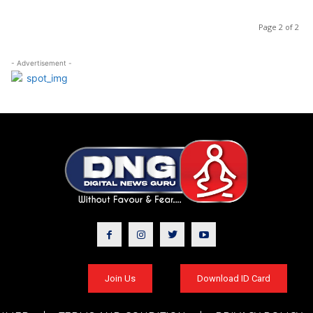
Page 2 of 2
- Advertisement -
Join Us
Download ID Card