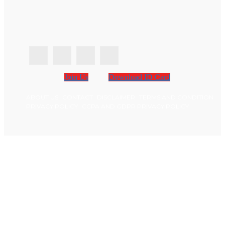
Join Us
Download ID Card
ABOUT US
CONTACT
DISCLAIMER
TERMS AND CONDITION
PRIVACY POLICY
CCPA AND GDPR PRIVACY POLICY