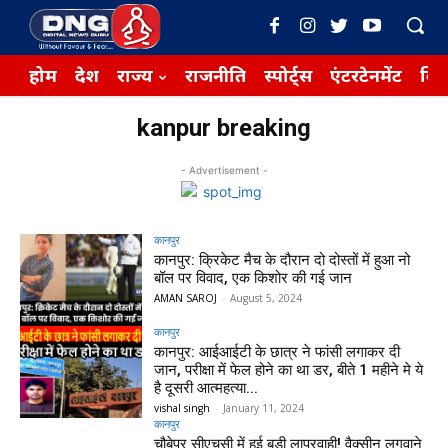
होम
देश
राज्य
राजनीति
स्पोर्ट्स
एंटरटेनमेंट
बिज़
kanpur breaking
- Advertisement -
कानपुर
कानपुर: क्रिकेट मैच के दौरान दो दोस्तों में हुआ नो
बॉल पर विवाद, एक किशोर की गई जान
AMAN SAROJ
-
August 5, 2024
कानपुर
कानपुर: आईआईटी के छात्र ने फांसी लगाकर दी
जान, परीक्षा में फेल होने का था डर, बीते 1 महीने मे ये
है दूसरी आत्महत्या...
vishal singh
-
January 11, 2024
कानपुर
चौबेपुर सीएचसी में हुई बड़ी लापरवाही! वैक्सीन लगवाने