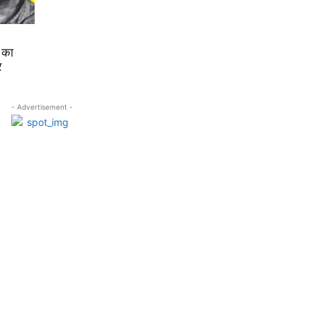
 का
र
- Advertisement -