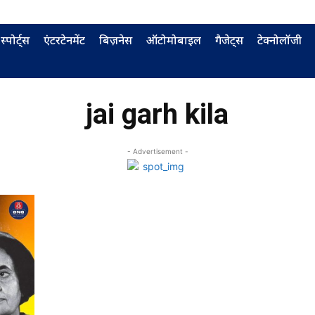
स्पोर्ट्स
एंटरटेनमेंट
बिज़नेस
ऑटोमोबाइल
गैजेट्स
टेक्नोलॉजी
jai garh kila
- Advertisement -