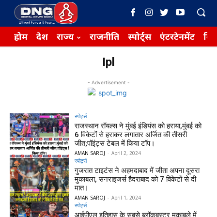
होम
देश
राज्य
राजनीति
स्पोर्ट्स
एंटरटेनमेंट
बिज़
Ipl
- Advertisement -
स्पोर्ट्स
राजस्थान रॉयल्स ने मुंबई इंडियंस को हराया,मुंबई को
6 विकेटों से हराकर लगातार अर्जित की तीसरी
जीत;पॉइंट्स टेबल में किया टॉप।
AMAN SAROJ
-
April 2, 2024
स्पोर्ट्स
गुजरात टाइटंस ने अहमदाबाद में जीता अपना दूसरा
मुकाबला, सनराइजर्स हैदराबाद को 7 विकेटों से दी
मात।
AMAN SAROJ
-
April 1, 2024
स्पोर्ट्स
आईपीएल इतिहास के सबसे ब्लॉकबस्टर मुकाबले में