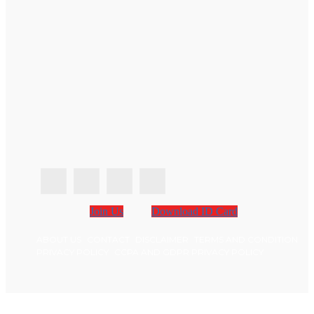
Join Us
Download ID Card
ABOUT US
CONTACT
DISCLAIMER
TERMS AND CONDITION
PRIVACY POLICY
CCPA AND GDPR PRIVACY POLICY