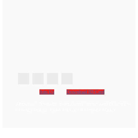
Join Us
Download ID Card
ABOUT US
CONTACT
DISCLAIMER
TERMS AND CONDITION
PRIVACY POLICY
CCPA AND GDPR PRIVACY POLICY