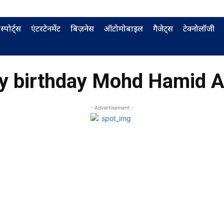
स्पोर्ट्स
एंटरटेनमेंट
बिज़नेस
ऑटोमोबाइल
गैजेट्स
टेक्नोलॉजी
y birthday Mohd Hamid A
- Advertisement -