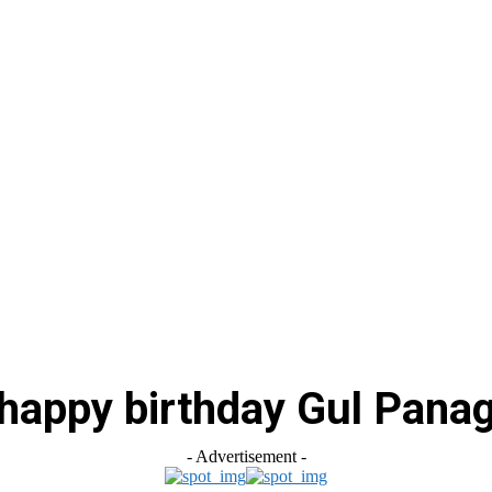
स
ऑटोमोबाइल
गैजेट्स
टेक्नोलॉजी
फेक न्यूज़ अलर्ट
राशिफल
happy birthday Gul Pana
- Advertisement -