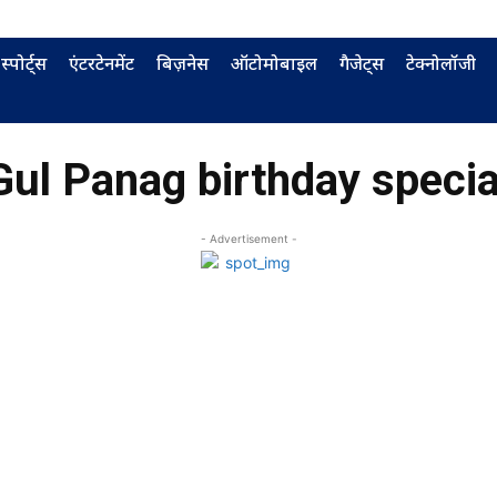
स्पोर्ट्स
एंटरटेनमेंट
बिज़नेस
ऑटोमोबाइल
गैजेट्स
टेक्नोलॉजी
Gul Panag birthday specia
- Advertisement -