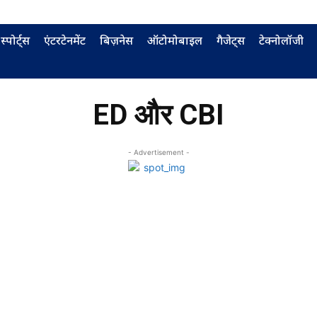
स्पोर्ट्स
एंटरटेनमेंट
बिज़नेस
ऑटोमोबाइल
गैजेट्स
टेक्नोलॉजी
ED और CBI
- Advertisement -