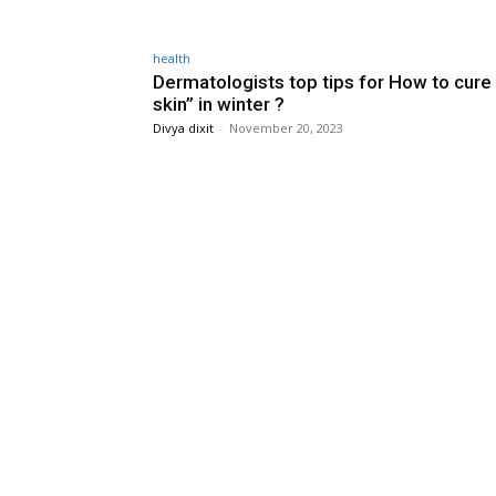
health
Dermatologists top tips for How to cure 
skin” in winter ?
Divya dixit
-
November 20, 2023