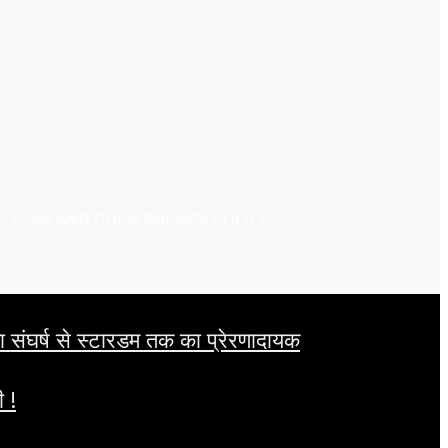
CCPA AND GDPR PRIVACY POLICY
संघर्ष से स्टारडम तक का प्रेरणादायक
 !