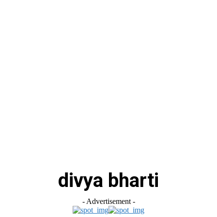
स
ऑटोमोबाइल
गैजेट्स
टेक्नोलॉजी
फेक न्यूज़ अलर्ट
राशिफल
divya bharti
- Advertisement -