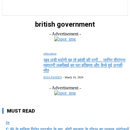
राज्य
होम
देश
राजनीति
स्पोर्ट्स
एंटरटेनमेंट
british government
- Advertisement -
education
खूब लड़ी मर्दानी वह तो झांसी की रानी…. जानिए वीरांगना
महारानी लक्ष्मीबाई का पूरा इतिहास और कैसे हुई उनकी
मौत
RIYA PANDEY
-
March 16, 2024
- Advertisement -
MUST READ
देश
CJP के हालिया विरोध प्रदर्शन के बाद, मोदी सरकार के दौरान हुए प्रमुख आंदोलनों