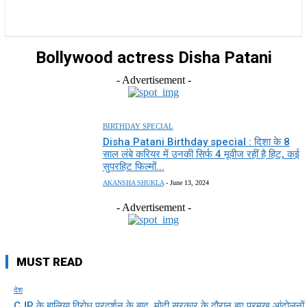
राज्य
होम
देश
राजनीति
स्पोर्ट्स
एंटरटेनमेंट
Bollywood actress Disha Patani
- Advertisement -
BIRTHDAY SPECIAL
Disha Patani Birthday special : दिशा के 8
साल लंबे करियर में उनकी सिर्फ 4 मूवीज रहीं है हिट, कई
सुपरहिट फिल्मों...
AKANSHA SHUKLA
-
June 13, 2024
- Advertisement -
MUST READ
देश
CJP के हालिया विरोध प्रदर्शन के बाद, मोदी सरकार के दौरान हुए प्रमुख आंदोलनों