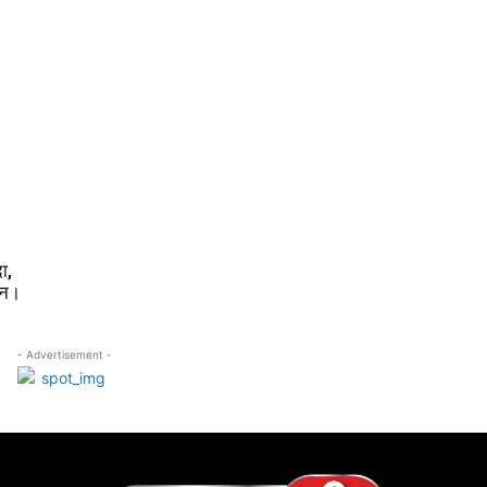
ा,
ान।
- Advertisement -