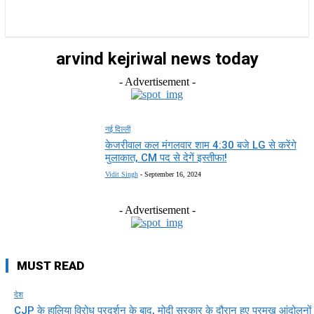
राज्य
होम
देश
राजनीति
स्पोर्ट्स
एंटरटेनमेंट
arvind kejriwal news today
- Advertisement -
नई दिल्ली
केजरीवाल कल मंगलवार शाम 4:30 बजे LG से करेंगे
मुलाकात, CM पद से देगें इस्तीफा!
Vidit Singh
-
September 16, 2024
- Advertisement -
MUST READ
देश
CJP के हालिया विरोध प्रदर्शन के बाद, मोदी सरकार के दौरान हुए प्रमुख आंदोलनों