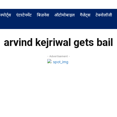
स्पोर्ट्स
एंटरटेनमेंट
बिज़नेस
ऑटोमोबाइल
गैजेट्स
टेक्नोलॉजी
arvind kejriwal gets bail
- Advertisement -