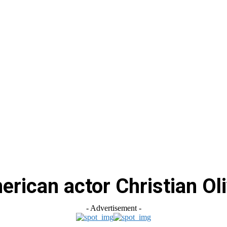
स
ऑटोमोबाइल
गैजेट्स
टेक्नोलॉजी
फेक न्यूज़ अलर्ट
राशिफल
rican actor Christian Ol
- Advertisement -