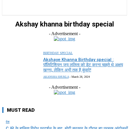
राज्य
होम
देश
राजनीति
स्पोर्ट्स
एंटरटेनमेंट
Akshay khanna birthday special
- Advertisement -
BIRTHDAY SPECIAL
Akshaye Khanna Birthday special :
पॉलिटिशियन जय ललिता को डेट करना चाहते थे अक्षय
खन्ना, लेकिन अभी तक है कुंवारे!
AKANSHA SHUKLA
-
March 28, 2024
- Advertisement -
MUST READ
देश
CJP के हालिया विरोध प्रदर्शन के बाद, मोदी सरकार के दौरान हुए प्रमुख आंदोलनों