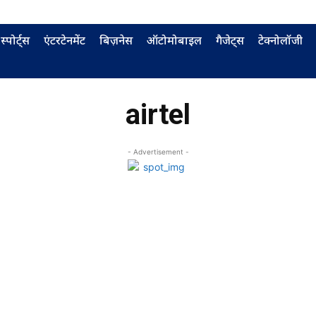
स्पोर्ट्स
एंटरटेनमेंट
बिज़नेस
ऑटोमोबाइल
गैजेट्स
टेक्नोलॉजी
airtel
- Advertisement -