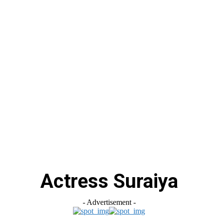
स
ऑटोमोबाइल
गैजेट्स
टेक्नोलॉजी
फेक न्यूज़ अलर्ट
राशिफल
Actress Suraiya
- Advertisement -