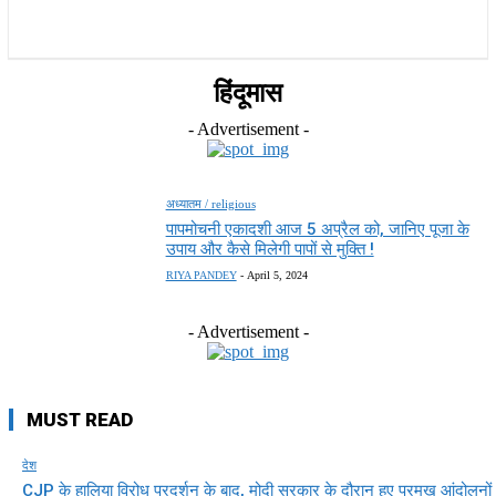
राज्य
होम
देश
राजनीति
स्पोर्ट्स
एंटरटेनमेंट
हिंदूमास
- Advertisement -
अध्यातम / religious
पापमोचनी एकादशी आज 5 अप्रैल को, जानिए पूजा के
उपाय और कैसे मिलेगी पापों से मुक्ति !
RIYA PANDEY
-
April 5, 2024
- Advertisement -
MUST READ
देश
CJP के हालिया विरोध प्रदर्शन के बाद, मोदी सरकार के दौरान हुए प्रमुख आंदोलनों