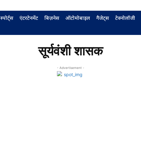
स्पोर्ट्स
एंटरटेनमेंट
बिज़नेस
ऑटोमोबाइल
गैजेट्स
टेक्नोलॉजी
सूर्यवंशी शासक
- Advertisement -