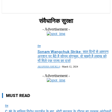
राज्य
होम
देश
राजनीति
स्पोर्ट्स
एंटरटेनमेंट
संवैधानिक सुरक्षा
- Advertisement -
देश
Sonam Wangchuk Strike: सात दिनों से आमरण
अनशन पर बैठे है सोनम वांगचुक, वो चाहते है लद्दाख़ को
भी मिले एक राज्य का दर्जा
AKANSHA SHUKLA
-
March 12, 2024
- Advertisement -
MUST READ
देश
CJP के हालिया विरोध प्रदर्शन के बाद, मोदी सरकार के दौरान हुए प्रमुख आंदोलनों