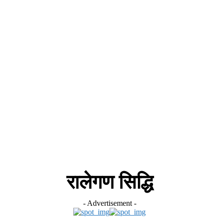
स
ऑटोमोबाइल
गैजेट्स
टेक्नोलॉजी
फेक न्यूज़ अलर्ट
राशिफल
रालेगण सिद्धि
- Advertisement -