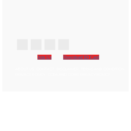
Join Us
Download ID Card
ABOUT US
CONTACT
DISCLAIMER
TERMS AND CONDITION
PRIVACY POLICY
CCPA AND GDPR PRIVACY POLICY