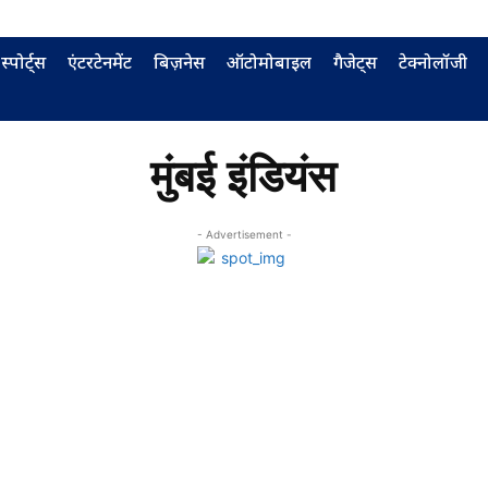
स्पोर्ट्स
एंटरटेनमेंट
बिज़नेस
ऑटोमोबाइल
गैजेट्स
टेक्नोलॉजी
मुंबई इंडियंस
- Advertisement -