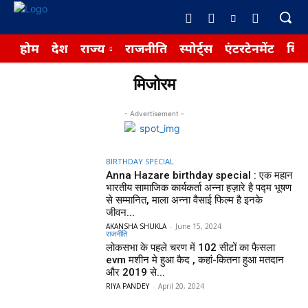
होम
देश
राज्य
राजनीति
स्पोर्ट्स
एंटरटेनमेंट
बिज़
मिजोरम
- Advertisement -
BIRTHDAY SPECIAL
Anna Hazare birthday special : एक महान
भारतीय सामाजिक कार्यकर्ता अन्ना हज़ारे है पद्म भूषण
से सम्मानित, माला अन्ना वैसाई फिल्म है इनके
जीवन...
AKANSHA SHUKLA
-
June 15, 2024
राजनीति
लोकसभा के पहले चरण में 102 सीटों का फैसला
evm मशीन मे हुआ कैद , कहां-कितना हुआ मतदान
और 2019 से...
RIYA PANDEY
-
April 20, 2024