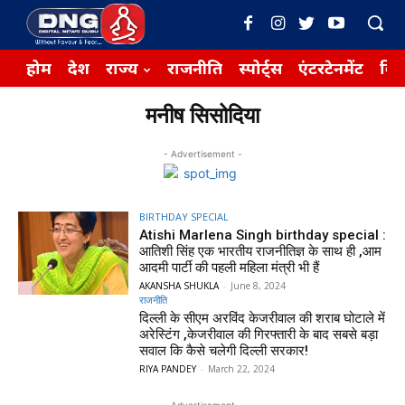
होम
देश
राज्य
राजनीति
स्पोर्ट्स
एंटरटेनमेंट
बिज़
मनीष सिसोदिया
- Advertisement -
BIRTHDAY SPECIAL
Atishi Marlena Singh birthday special :
आतिशी सिंह एक भारतीय राजनीतिज्ञ के साथ ही ,आम
आदमी पार्टी की पहली महिला मंत्री भी हैं
AKANSHA SHUKLA
-
June 8, 2024
राजनीति
दिल्ली के सीएम अरविंद केजरीवाल की शराब घोटाले में
अरेस्टिंग ,केजरीवाल की गिरफ्तारी के बाद सबसे बड़ा
सवाल कि कैसे चलेगी दिल्ली सरकार!
RIYA PANDEY
-
March 22, 2024
- Advertisement -