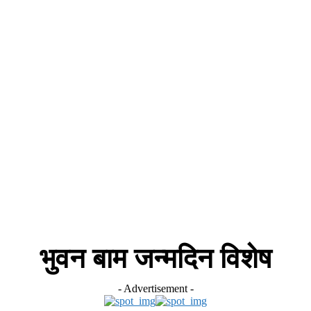
स
ऑटोमोबाइल
गैजेट्स
टेक्नोलॉजी
फेक न्यूज़ अलर्ट
राशिफल
भुवन बाम जन्मदिन विशेष
- Advertisement -