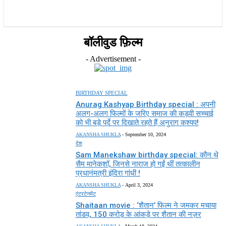
राज्य
होम
देश
राजनीति
स्पोर्ट्स
एंटरटेनमेंट
बॉलीवुड फ़िल्म
- Advertisement -
BIRTHDAY SPECIAL
Anurag Kashyap Birthday special : अपनी
अलग-अलग फिल्मों के जरिए समाज की कड़वी सच्चाई
को भी बड़े पर्दे पर दिखाते रहते हैं अनुराग कश्यप!
AKANSHA SHUKLA
-
September 10, 2024
देश
Sam Manekshaw birthday special: कौन थे
सैम मानेकशॉ, जिनसे नाराज हो गईं थीं तत्कालीन
प्रधानंमत्री इंदिरा गांधी !
AKANSHA SHUKLA
-
April 3, 2024
एंटरटेनमेंट
Shaitaan movie : ‘शैतान’ फिल्म ने जमकर मचाया
तांडव, 150 करोड़ के आंकड़े पर शैतान की नज़र