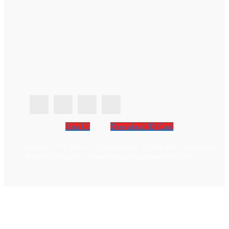
Join Us
Download ID Card
ABOUT US
CONTACT
DISCLAIMER
TERMS AND CONDITION
PRIVACY POLICY
CCPA AND GDPR PRIVACY POLICY