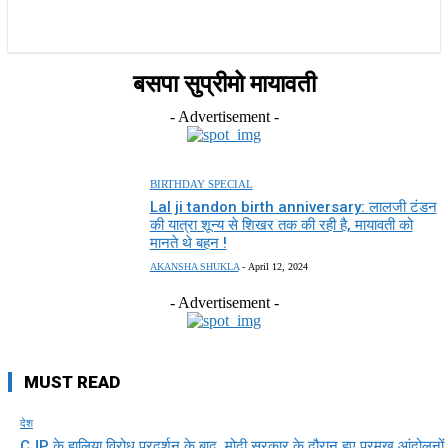
राज्य
होम
देश
राजनीति
स्पोर्ट्स
एंटरटेनमेंट
बसपा सुप्रीमो मायावती
- Advertisement -
BIRTHDAY SPECIAL
Lal ji tandon birth anniversary: लालजी टंडन
की यात्रा शून्य से शिखर तक की रही है, मायावती को
मानते थे बहन !
AKANSHA SHUKLA
-
April 12, 2024
- Advertisement -
MUST READ
देश
CJP के हालिया विरोध प्रदर्शन के बाद, मोदी सरकार के दौरान हुए प्रमुख आंदोलनों