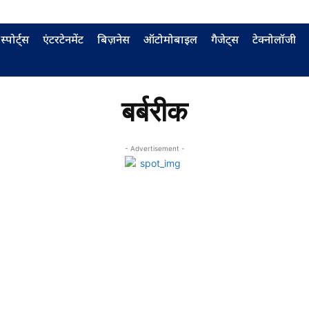
स्पोर्ट्स
एंटरटेनमेंट
बिज़नेस
ऑटोमोबाइल
गैजेट्स
टेक्नोलॉजी
बर्बरीक
- Advertisement -