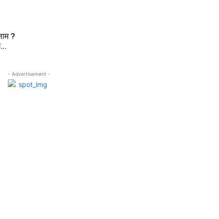
 नाम ?
...
- Advertisement -