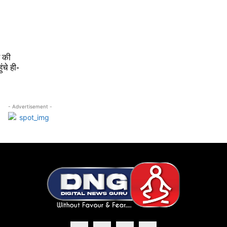
र की
ंचे ही-
- Advertisement -